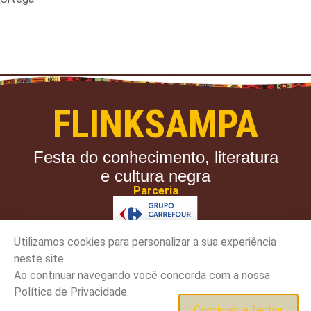
FLINKSAMPA
Festa do conhecimento, literatura
e cultura negra
Parceria
Utilizamos cookies para personalizar a sua experiência
neste site.
Copyright 2023 - [site_title] - Todos os direitos
Ao continuar navegando você concorda com a nossa
reservados.
Sobre a Flink
Política de privacidade
Política de Privacidade.
Termos de uso
Continuar e fechar
Feito com
Supersites