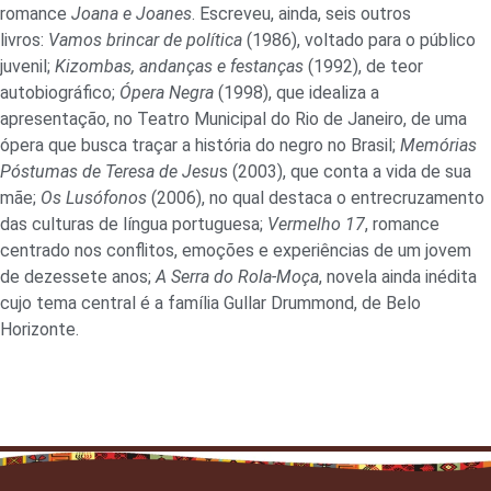
romance
Joana e Joanes
. Escreveu, ainda, seis outros
livros:
Vamos brincar de política
(1986), voltado para o público
juvenil;
Kizombas, andanças e festanças
(1992), de teor
autobiográfico;
Ópera Negra
(1998), que idealiza a
apresentação, no Teatro Municipal do Rio de Janeiro, de uma
ópera que busca traçar a história do negro no Brasil;
Memórias
Póstumas de Teresa de Jesu
s (2003), que conta a vida de sua
mãe;
Os Lusófonos
(2006), no qual destaca o entrecruzamento
das culturas de língua portuguesa;
Vermelho 17
, romance
centrado nos conflitos, emoções e experiências de um jovem
de dezessete anos;
A Serra do Rola-Moça
, novela ainda inédita
cujo tema central é a família Gullar Drummond, de Belo
Horizonte.