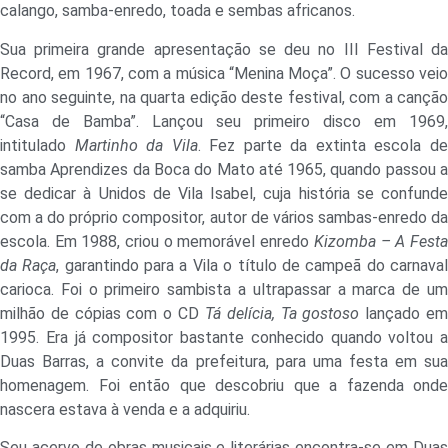
calango, samba-enredo, toada e sembas africanos.
Sua primeira grande apresentação se deu no III Festival da
Record, em 1967, com a música “Menina Moça”. O sucesso veio
no ano seguinte, na quarta edição deste festival, com a canção
“Casa de Bamba”. Lançou seu primeiro disco em 1969,
intitulado
Martinho da Vila
. Fez parte da extinta escola d
samba Aprendizes da Boca do Mato até 1965, quando passou a
se dedicar à Unidos de Vila Isabel, cuja história se confunde
com a do próprio compositor, autor de vários sambas-enredo da
escola. Em 1988, criou o memorável enredo
Kizomba – A Fest
da Raça
, garantindo para a Vila o título de campeã do carnava
carioca. Foi o primeiro sambista a ultrapassar a marca de um
milhão de cópias com o CD
Tá delícia, Ta gostoso
lançado e
1995. Era já compositor bastante conhecido quando voltou a
Duas Barras, a convite da prefeitura, para uma festa em sua
homenagem. Foi então que descobriu que a fazenda onde
nascera estava à venda e a adquiriu.
Seu acervo de obras musicais e literárias encontra-se em Duas