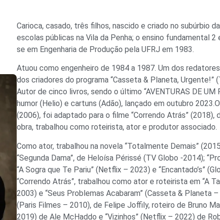
Carioca, casado, três filhos, nascido e criado no subúrbio 
escolas públicas na Vila da Penha; o ensino fundamental 2
se em Engenharia de Produção pela UFRJ em 1983.
Atuou como engenheiro de 1984 a 1987. Um dos redatores 
dos criadores do programa “Casseta & Planeta, Urgente!” 
Autor de cinco livros, sendo o último “AVENTURAS DE UM 
humor (Helio) e cartuns (Adão), lançado em outubro 2023.O
(2006), foi adaptado para o filme “Correndo Atrás” (2018)
obra, trabalhou como roteirista, ator e produtor associado.
Como ator, trabalhou na novela “Totalmente Demais” (2015
“Segunda Dama”, de Heloísa Périssé (TV Globo -2014); “Pr
“A Sogra que Te Pariu” (Netflix – 2023) e “Encantado’s” (G
“Correndo Atrás”, trabalhou como ator e roteirista em “A 
2003) e “Seus Problemas Acabaram” (Casseta & Planeta – 
(Paris Filmes – 2010), de Felipe Joffily, roteiro de Bruno
2019) de Ale McHaddo e “Vizinhos” (Netflix – 2022) de R