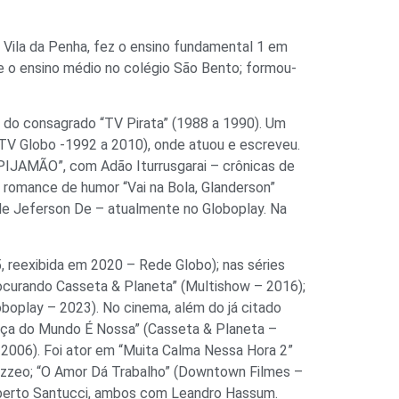
da Vila da Penha, fez o ensino fundamental 1 em
 e o ensino médio no colégio São Bento; formou-
do consagrado “TV Pirata” (1988 a 1990). Um
(TV Globo -1992 a 2010), onde atuou e escreveu.
PIJAMÃO”, com Adão Iturrusgarai – crônicas de
 romance de humor “Vai na Bola, Glanderson”
, de Jeferson De – atualmente no Globoplay. Na
, reexibida em 2020 – Rede Globo); nas séries
ocurando Casseta & Planeta” (Multishow – 2016);
loboplay – 2023). No cinema, além do já citado
Taça do Mundo É Nossa” (Casseta & Planeta –
2006). Foi ator em “Muita Calma Nessa Hora 2”
 Mazzeo; “O Amor Dá Trabalho” (Downtown Filmes –
oberto Santucci, ambos com Leandro Hassum.